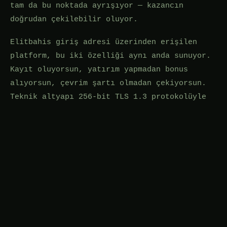
tam da bu noktada ayrışıyor — kazancın
doğrudan çekilebilir oluyor.
Elitbahis giriş adresi üzerinden erişilen
platform, bu iki özelliği aynı anda sunuyor.
Kayıt oluyorsun, yatırım yapmadan bonus
alıyorsun, çevrim şartı olmadan çekiyorsun.
Teknik altyapı 256-bit TLS 1.3 protokolüyle
korunuyor.
Tabii her şey bu kadar basit değil. Hangi
slot oyunlarının bonusa dahil olduğu, canlı
casino masalarında bonus kullanım koşulları,
minimum çekim limitleri — bunların hepsini
aşağıdaki bölümlerde tek tek inceliyoruz.