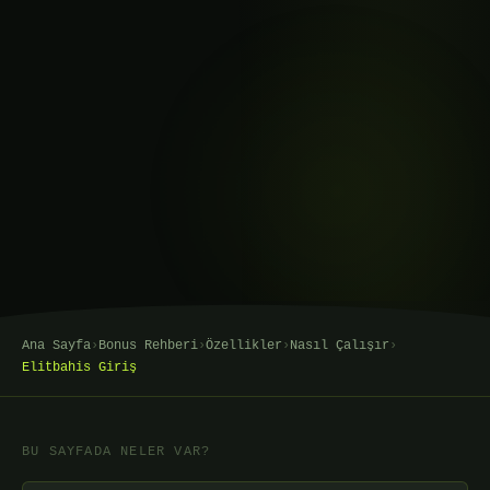
Ana Sayfa
Bonus Rehberi
Özellikler
Nasıl Çalışır
Elitbahis Giriş
BU SAYFADA NELER VAR?