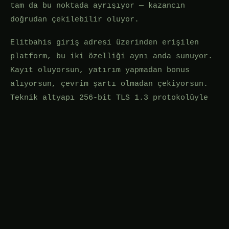
tam da bu noktada ayrışıyor — kazancın
doğrudan çekilebilir oluyor.
Elitbahis giriş adresi üzerinden erişilen
platform, bu iki özelliği aynı anda sunuyor.
Kayıt oluyorsun, yatırım yapmadan bonus
alıyorsun, çevrim şartı olmadan çekiyorsun.
Teknik altyapı 256-bit TLS 1.3 protokolüyle
korunuyor.
Tabii her şey bu kadar basit değil. Hangi
slot oyunlarının bonusa dahil olduğu, canlı
casino masalarında bonus kullanım koşulları,
minimum çekim limitleri — bunların hepsini
aşağıdaki bölümlerde tek tek inceliyoruz.