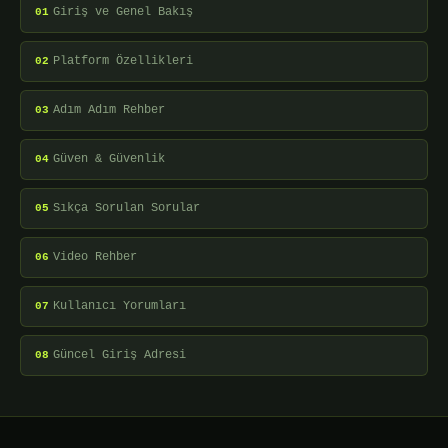
Giriş ve Genel Bakış
01
Platform Özellikleri
02
Adım Adım Rehber
03
Güven & Güvenlik
04
Sıkça Sorulan Sorular
05
Video Rehber
06
Kullanıcı Yorumları
07
Güncel Giriş Adresi
08