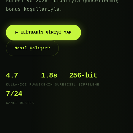
süresi ve 2026 itibarıyla güncellenmiş
bonus koşullarıyla.
▶ ELITBAHIS GIRIŞI YAP
Nasıl Çalışır?
4.7
1.8s
256-bit
KULLANICI PUANI
ÇEKIM SÜRESI
SSL ŞIFRELEME
7/24
CANLI DESTEK