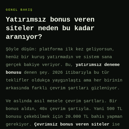
GENEL BAKIŞ
Yatırımsız bonus veren
siteler neden bu kadar
aranıyor?
Şöyle düşün: platforma ilk kez geliyorsun,
henüz bir kuruş yatırmadın ve sistem sana
gerçek bakiye veriyor. Bu,
yatırımsız deneme
bonusu
denen şey. 2026 itibarıyla bu tür
teklifler oldukça yaygınlaştı ama her birinin
arkasında farklı çevrim şartları gizleniyor.
Ve aslında asıl mesele çevrim şartları. Bir
bonus aldın, 40x çevrim şartıyla. Yani 500 TL
bonusu çekebilmek için 20.000 TL bahis yapman
gerekiyor.
Çevrimsiz bonus veren siteler
ise