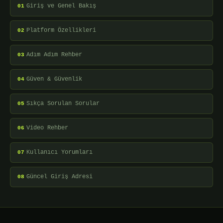
Giriş ve Genel Bakış
01
Platform Özellikleri
02
Adım Adım Rehber
03
Güven & Güvenlik
04
Sıkça Sorulan Sorular
05
Video Rehber
06
Kullanıcı Yorumları
07
Güncel Giriş Adresi
08