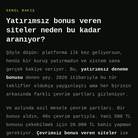
GENEL BAKIŞ
Yatırımsız bonus veren
siteler neden bu kadar
aranıyor?
Şöyle düşün: platforma ilk kez geliyorsun,
henüz bir kuruş yatırmadın ve sistem sana
gerçek bakiye veriyor. Bu,
yatırımsız deneme
bonusu
denen şey. 2026 itibarıyla bu tür
teklifler oldukça yaygınlaştı ama her birinin
arkasında farklı çevrim şartları gizleniyor.
Ve aslında asıl mesele çevrim şartları. Bir
bonus aldın, 40x çevrim şartıyla. Yani 500 TL
bonusu çekebilmek için 20.000 TL bahis yapman
gerekiyor.
Çevrimsiz bonus veren siteler
ise