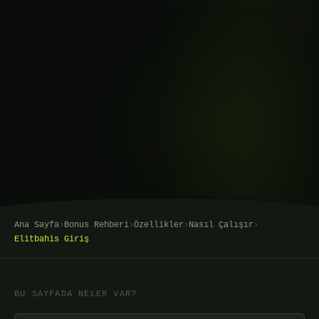
Ana Sayfa
Bonus Rehberi
Özellikler
Nasıl Çalışır
Elitbahis Giriş
BU SAYFADA NELER VAR?